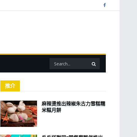
推介
麻辣燙推出辣椒朱古力雪糕糯
米糍月餅