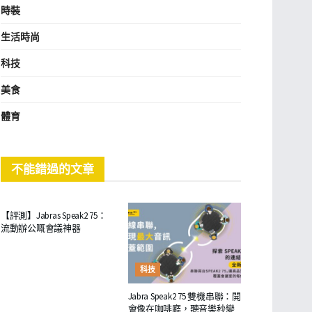
時裝
生活時尚
科技
美食
體育
不能錯過的文章
商業
【評測】Jabras Speak2 75：
流動辦公嘅會議神器
科技
Jabra Speak2 75 雙機串聯：開
會像在咖啡廳，聽音樂秒變