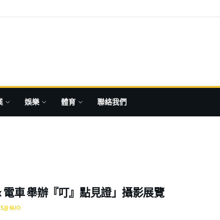
業
娛樂
體育
聯絡我們
ca x 電車 舉辦『叮』點見證」攝影展覽
SJJ 6UO