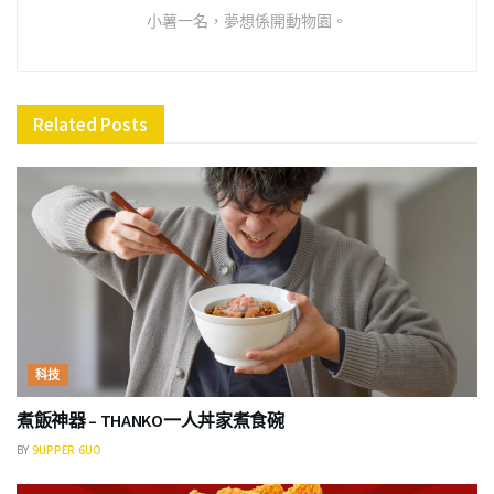
小薯一名，夢想係開動物園。
Related
Posts
科技
煮飯神器 – THANKO一人丼家煮食碗
BY
9UPPER 6UO