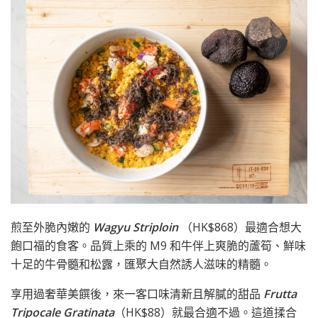
煎至外脆內嫩的
Wagyu Striploin
（HK$868）最適合想大
飽口福的食客。品質上乘的 M9 和牛伴上爽脆的蘆筍、鮮味
十足的牛骨髓和松露，匯聚大自然誘人滋味的精髓。
享用過奢華美饌後，來一客口味清新且解膩的甜品
Frutta
Tripocale Gratinata
（HK$88）就最合適不過。這道揉合