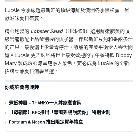
LucAle 今季嚴選最新鮮的頂級海鮮及澳洲冬季黑松露，呈
獻滋味夏日盛宴。
精心炮製的
Lobster Salad
（HK$458）選用鮮嫩肥美的頂
級岩龍蝦配上晶瑩剔透的魚子醬，伴以新鮮豆角和香甜多汁
的芒果，最後灑上少量青檸汁，酸甜的完美平衡令人零舍開
胃。LucAle 更巧妙地將世上最受歡迎的早午餐特飲 Bloody
Mary 製成透心涼雪葩融入菜色，定必成為 LucAle 的全新
招牌菜兼夏日消暑首選。
你或許會有興趣
煮飯神器 – THANKO一人丼家煮食碗
【母親節】KFC推出「藉著雞桶說愛你」 特別企劃
Fortnum & Mason 推出限定賀年禮盒