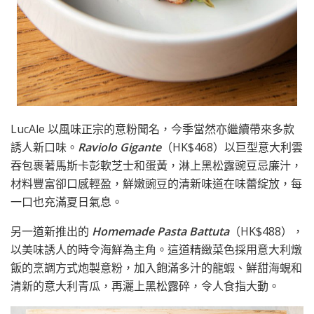
LucAle 以風味正宗的意粉聞名，今季當然亦繼續帶來多款
誘人新口味。
Raviolo Gigante
（HK$468）以巨型意大利雲
吞包裹著馬斯卡彭軟芝士和蛋黃，淋上黑松露豌豆忌廉汁，
材料豐富卻口感輕盈，鮮嫩豌豆的清新味道在味蕾綻放，每
一口也充滿夏日氣息。
另一道新推出的
Homemade
P
asta
B
attuta
（HK$488），
以美味誘人的時令海鮮為主角。這道精緻菜色採用意大利燉
飯的烹調方式炮製意粉，加入飽滿多汁的龍蝦、鮮甜海蜆和
清新的意大利青瓜，再灑上黑松露碎，令人食指大動。