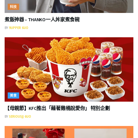
科技
煮飯神器 – THANKO一人丼家煮食碗
BY
9UPPER 6UO
美食
【母親節】KFC推出「藉著雞桶說愛你」 特別企劃
BY
SERIOUSJJ 6UO