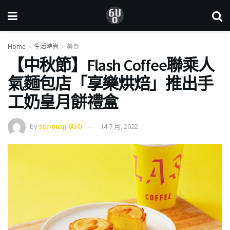
Home
生活時尚
美食
【中秋節】Flash Coffee聯乘人
氣麵包店「享樂烘焙」推出手
工奶皇月餅禮盒
by
seriousjj 6UO
14 7 月, 2022