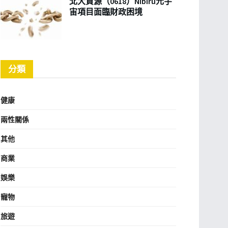
北大資源（0618）Nibiru元宇
宙項目面臨財政困境
分類
健康
兩性關係
其他
商業
娛樂
寵物
旅遊