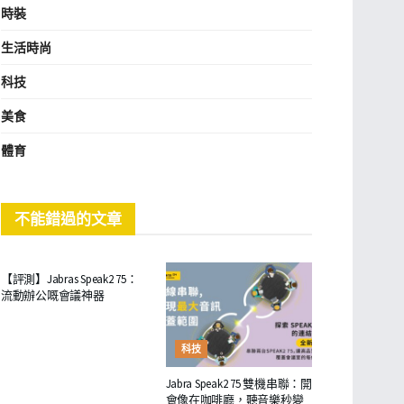
時裝
生活時尚
科技
美食
體育
不能錯過的文章
商業
【評測】Jabras Speak2 75：
流動辦公嘅會議神器
科技
Jabra Speak2 75 雙機串聯：開
會像在咖啡廳，聽音樂秒變