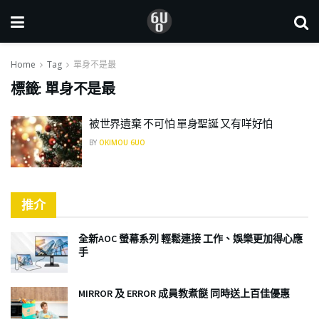
Home
Tag
單身不是最
標籤:
單身不是最
被世界遺棄 不可怕 單身聖誕 又有咩好怕
BY
OKIMOU 6UO
推介
全新AOC 螢幕系列 輕鬆連接 工作、娛樂更加得心應
手
MIRROR 及 ERROR 成員教煮餸 同時送上百佳優惠