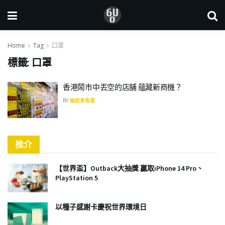
Home
Tag
口罩
標籤:
口罩
香港鬧市中丟空的店舖 蘊藏新商機？
BY
兩蚊串魚蛋
推介
【世界盃】Outback大抽獎 贏取iPhone 14 Pro、
PlayStation 5
以種子感謝卡慶祝世界環境日