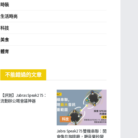
時裝
生活時尚
科技
美食
體育
不能錯過的文章
商業
【評測】Jabras Speak2 75：
流動辦公嘅會議神器
科技
Jabra Speak2 75 雙機串聯：開
會像在咖啡廳，聽音樂秒變