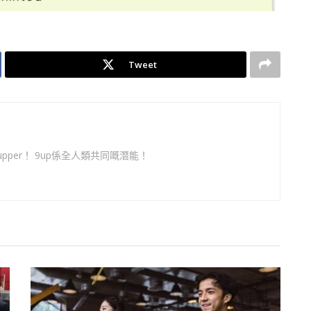
Tweet
per！ 9up係全人類共同嘅潛能！