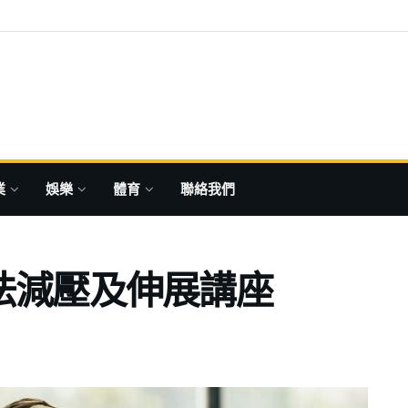
業
娛樂
體育
聯絡我們
法減壓及伸展講座