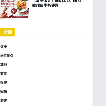
【夏季限定】RED LOBSTER $1
蚊超值牛扒優惠
分類
健康
兩性關係
其他
商業
娛樂
寵物
旅遊