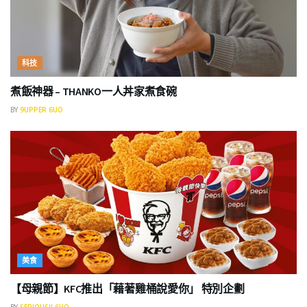
科技
煮飯神器 – THANKO一人丼家煮食碗
BY
9UPPER 6UO
美食
【母親節】KFC推出「藉著雞桶說愛你」 特別企劃
BY
SERIOUSJJ 6UO