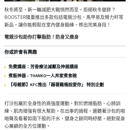
秋冬將至，新一輪減肥大戰悄然而至。拒絕秋冬變胖？
BOOSTER隆重推出多款包括電競沙包、馬甲易及臂力杆等
新品，讓你能輕鬆在室內健身鍛練，修出完美身段！
電競沙包助你打擊脂肪！防身又瘦身
你或許會有興趣
免費講座：芳香療法減壓及伸展講座
煮飯神器 – THANKO一人丼家煮食碗
【母親節】KFC推出「藉著雞桶說愛你」 特別企劃
打沙包屬於全身性的高強度運動，對於燃燒脂肪、心肺訓
練、肌肉增強有很大幫助。在出拳的過程，邊聽著沙包的啪
啪聲及看著如雨下般的汗水，健身之餘同時紓壓，絕對是身
心兼顧的全方位運動。