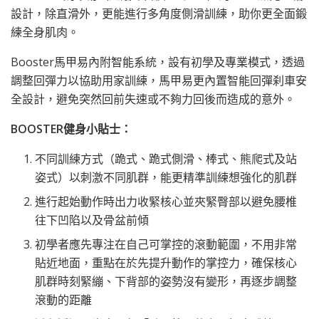
設計，除直滑外，更能進行多角度側滑訓練，助你更全面鍛
練全身肌肉。
Booster馬甲易內附智能系統，設有初學及專業模式，透過
調整回彈力以協助用家訓練，馬甲易更內置智能回彈刹車安
全設計，避免突然回前失速或不夠力回後而造成的意外。
BOOSTER
健身小貼士：
不同訓練方式（跪式、跪式側滑、棒式、熊爬式及站
姿式）以刺激不同肌群，能更精準訓練想強化的肌群
進行起始動作時出力收緊核心並夾緊臀部以避免腰椎
往下凹陷以及骨盆前傾
初學者應先專注在自己可掌控的滾動範圍，不用非常
貼近地面，重點在於先提升動作的掌控力，確保核心
肌群時刻緊繃、下背部的姿勢沒有變形，再逐步調整
滾動的距離