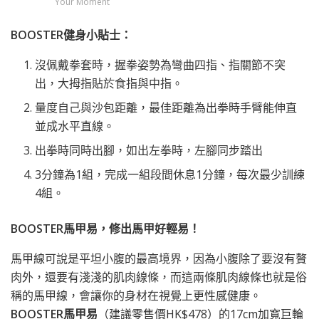
Your Moment
BOOSTER
健身小貼士：
沒佩戴拳套時，握拳姿勢為彎曲四指、指關節不突
出，大拇指貼於食指與中指。
量度自己與沙包距離，最佳距離為出拳時手臂能伸直
並成水平直線。
出拳時同時出腳，如出左拳時，左腳同步踏出
3分鐘為1組，完成一組段間休息1分鐘，每次最少訓練
4組。
BOOSTER
馬甲易，修出馬甲好輕易！
馬甲線可說是平坦小腹的最高境界，因為小腹除了要沒有贅
肉外，還要有淺淺的肌肉線條，而這兩條肌肉線條也就是俗
稱的馬甲線，會讓你的身材在視覺上更性感健康。
BOOSTER
馬甲易
（建議零售價HK$478）的17cm加寬巨輪