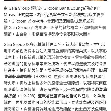
由
Gaia Group
領航的
G Room Bar & Lounge
現於
K11
Musea
正式開業，為香港食客帶來嶄新沉浸式高級美食體
驗。
G Room
以地中海小食酒吧及酒廊形式秉承並貫
徹
Gaia Group
西方風味亞洲菜的餐飲概念，保證餐廳各個
細節，
由食物、服務至環境都能令食客眼界大開。
Gaia Group
以多元精緻料理聞名，新店裝潢奢華，
主打以
地中海菜色為範本並注入
東南亞風味的高端菜式，
以共享形
式席上，打造新穎典雅的環球美食盛宴。
雲集餐飲集團多位
著名總廚的創意及專業烹飪技巧，
餐單以嚴選優質及時令食
材為主，締造精美佳餚。
當中匯聚多款鮮活海產料理，如
原
隻龍蝦海鮮焗飯
（
HK$598
）
焦香亞洲風味炒飯及風乾黑毛
豬火腿，
再放上鮮甜多汁的原隻波士頓龍蝦，
以獨特東南亞
風味重新演繹傳統西班牙海鮮飯。另一款海鮮招牌菜
酥
炸海
鮮拼盤
（
HK$298
）盛載著豐富海鮮包括脆炸紅蝦、
池魚及
魷魚，再配以香脆可口的酥炸翠玉瓜、
泰式炸魚餅及西班牙
醃肉薯餅，與精選特調雞尾酒成為絕配。
融滙西方及亞洲風