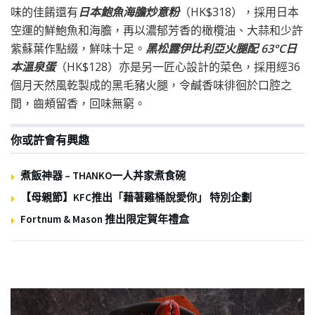
味的佳餚還有
日本鮑魚海膽炒意粉
（
HK$318
），採用日本
空運的鮮鮑魚和海膽，再以濃郁芳香的橄欖油、
大蒜和少許
紫蘇葉作點綴，鮮味十足。
黑松露伊比利亞火腿配
63
°C
日
本溫泉蛋
（
HK$128
）
亦是另一匠心設計的菜色，採用經
36
個月天然風乾製成的黑毛豬火腿，令鹹香味徘徊於口腔之
間，
齒頰留香，回味無窮。
你或許會有興趣
煮飯神器 – THANKO一人丼家煮食碗
【母親節】KFC推出「藉著雞桶說愛你」 特別企劃
Fortnum & Mason 推出限定賀年禮盒