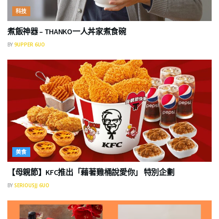
科技
煮飯神器 – THANKO一人丼家煮食碗
BY
9UPPER 6UO
美食
【母親節】KFC推出「藉著雞桶說愛你」 特別企劃
BY
SERIOUSJJ 6UO