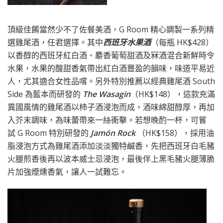
頂級佳餚當然少不了佐餐美酒，G Room 精心調製一系列精
選雞尾酒，任君選擇。其中
西班牙水果酒
（每瓶 HK$428）
以香醇的西班牙紅白酒、麝香葡萄甜酒及冧酒混合新鮮時令
水果，水果的酸甜香氣帶出紅白酒豐盈的韻味，味道平易近
人，尤其適合女性品嚐。另外特別推薦以經典雞尾酒 South
Side 為藍本而研發的
The Wasagin
（HK$148），這款充滿
異國風情的雞尾酒以柿子酒浸泡而成，酒味綿甜醇厚，再加
入芥末調味，為味蕾帶來一絲衝擊。若想晚酌一杯，可嘗
試 G Room 特別研發的
Jamón Rock
（HK$158），採用油
脂浸泡方式為雞尾酒添加淡淡獨特鹹香，先把西班牙白毛豬
火腿煎香後再以波本威士忌浸泡，最後伴上黑毛豬火腿薄脆
片加強煙燻香氣，讓人一試難忘。