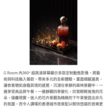
G Room 內360ᐤ 超高清屏幕顯示多款定制動態影像，將藝
術與科技融入餐飲，帶來多元的全新體驗。畫面細膩逼真，
讓食客猶如身臨其境的感覺，沉浸在寧靜的森林景觀中，一
邊享受高品質午餐，一邊靜觀四季變化，欣賞輕輕搖曳的花
朵，遠離現實。迷人的花卉景觀為精緻的下午茶營造出非凡
的氛圍，而令人讚嘆的香港城市夜景配以輕快悠揚的音樂更