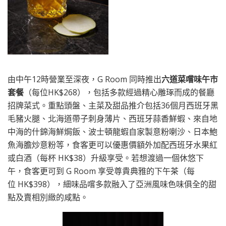
由中午12時營業至深夜，G Room 同時推出
六道菜嚐味午市
套餐
（每位HK$268），包括多款經過精心雕琢而成的餐廳
招牌菜式。重點頭盤、主菜及甜品推介包括36個月西班牙黑
毛豬火腿、北海道帶子刺身薄片、西班牙蒜香鮮蝦、來自地
中海的什錦海鮮焗飯、波士頓龍蝦自家製意粉喇沙、日本鮑
魚海膽炒意粉等，食客更可以優惠價額外加配西班牙水果紅
或白酒（每杯 HK$38）升級享受。若想渡過一個休悠下
午，食客更可到 G Room 享受尊貴典雅的下午茶（每
位 HK$398），細味品嚐多款融入了亞洲風味色味俱全的甜
點及賣相別緻的咸點。