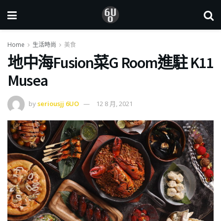
Home
生活時尚
美食
地中海Fusion菜G Room進駐 K11
Musea
by
seriousjj 6UO
12 8 月, 2021