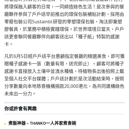
將環保融入顧客的日常，一同締造綠色生活！是次參與的餐
廳夥伴參與了戶戶送早前推出的環保包裝補貼計劃，採用由
零廢包裝公司Sustainbl.研發的零塑環保包裝，淘汰即棄塑
膠餐具，於業務中積極實踐環保。於世界環境日當天，戶戶
送更會聯同餐廳夥伴向顧客送出以「種子紙」特製的感謝
卡。
凡於6月5日經戶戶送平台惠顧指定餐廳的精選美食，即可獲
贈種子感謝卡一張（數量有限，送完即止）。顧客可將種子
感謝卡直接放入土壤中並澆水種植，待植物長出後拍照上載
至個人社交平台媒體；戶戶送計劃於是次活動結束時，按照
分享數量向本地慈善機構捐款20,000港元，為共同建構綠色
未來出一分力。
你或許會有興趣
煮飯神器 – THANKO一人丼家煮食碗