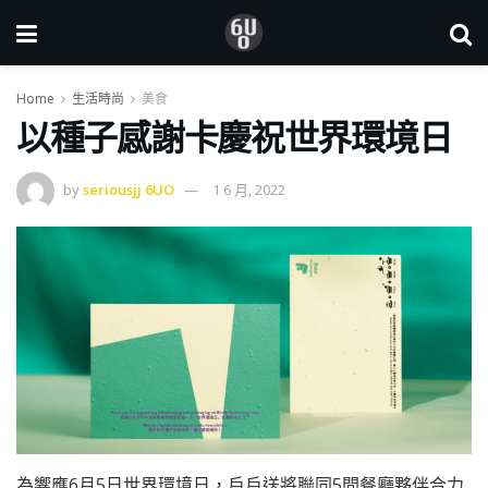
Home
生活時尚
美食
以種子感謝卡慶祝世界環境日
by
seriousjj 6UO
1 6 月, 2022
為響應6月5日世界環境日，戶戶送將聯同5間餐廳夥伴合力