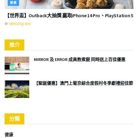
美食
【世界盃】Outback大抽獎 贏取iPhone 14 Pro、PlayStation 5
BY
SERIOUSJJ 6UO
推介
MIRROR 及 ERROR 成員教煮餸 同時送上百佳優惠
【聖誕優惠】澳門上葡京綜合度假村冬季獻禮迎佳節
分類
健康