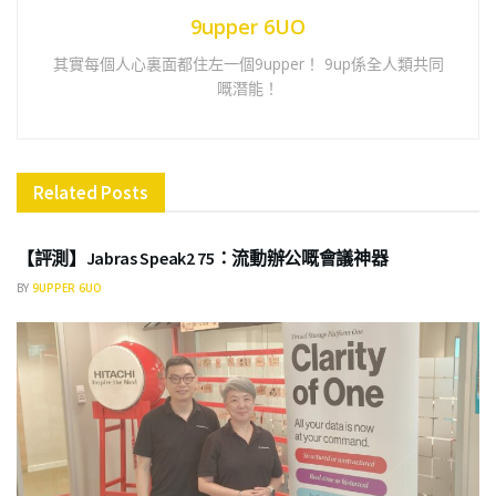
9upper 6UO
其實每個人心裏面都住左一個9upper！ 9up係全人類共同
嘅潛能！
Related
Posts
商業
【評測】Jabras Speak2 75：流動辦公嘅會議神器
BY
9UPPER 6UO