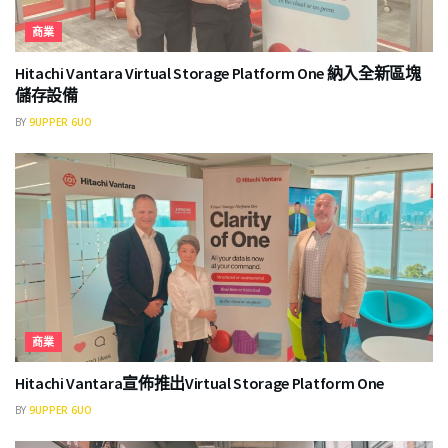
商業
Hitachi Vantara Virtual Storage Platform One 納入全新區塊
儲存設備
BY
9UPPER 6UO
商業
Hitachi Vantara宣佈推出Virtual Storage Platform One
BY
9UPPER 6UO