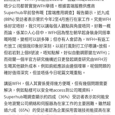
唔少公司都曾實施WFH舉措。根據雲端服務供應商
Superhub早前發佈嘅【雲端應用調查】報告顯示，近九成
(88%) 受訪者表示曾於今年2至4月進行在家工作。究竟WFH
係好定唔好，我只可以講每個人觀點與角度唔同，好難一概
而論，係某D人心目中，WFH因為慳左朝早起身裝身同搭車
嘅時間，變相可以訓多陣；但亦有人會認為，WFH=有返工
冇放工 (呢個我印象好深刻，以前打風對打工仔嚟講=放假，
但岩岩對上個8號波，唔知點解，好似自動調節變左WFH)；
而荷蘭一個半官方研究機構近日更發起調查研究由WFH洐
生嘅其他額外成本，例如廁紙應該由邊個埋單，呢個問題的
確好值得深究，但並唔係今日呢篇文嘅重點。
講返WFH，個人其實係覺得幾方便嘅，但有幾個問題需要
解決，例如點樣可以安全哋access到公司嘅資料，
Superhub嘅調查顯示約四成（36%）受訪者表示如何能安
全地瀏覽公司網絡和伺服器為在家工作的主要困難。雖然超
過六成（65%）的受訪者認為企業採用雲端技術能提高在家